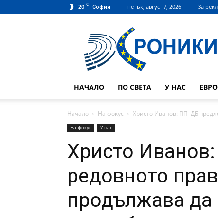
C
20
петък, август 7, 2026
За рек
София
Hroniki.bg
НАЧАЛО
ПО СВЕТА
У НАС
ЕВР
Начало
На фокус
Христо Иванов: ПП–ДБ предл
На фокус
У нас
Христо Иванов
редовното прав
продължава да 