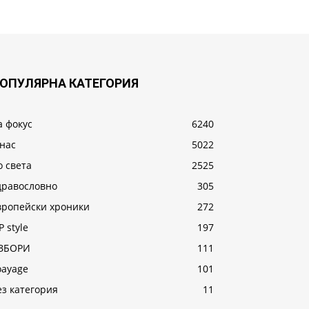
ОПУЛЯРНА КАТЕГОРИЯ
а фокус
6240
 нас
5022
о света
2525
дравословно
305
вропейски хроники
272
P style
197
ЗБОРИ
111
oayage
101
ез категория
11