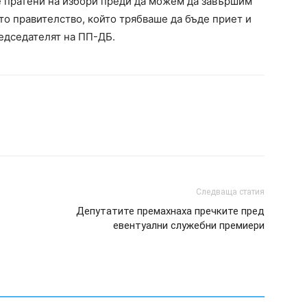
ме пратени на избори преди да можем да завършим
то правителство, който трябваше да бъде приет и
редседателят на ПП-ДБ.
Следваща статия
Депутатите премахнаха пречките пред
евентуални служебни премиери