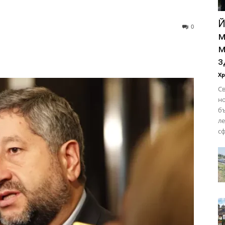
Й
0
м
м
з
Х
Св
но
бъ
ле
сф