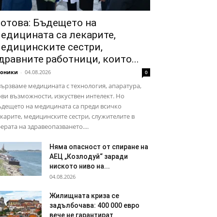
отова: Бъдещето на
едицината са лекарите,
едицинските сестри,
дравните работници, които...
роники
-
04.08.2026
0
ързваме медицината с технология, апаратура,
ви възможности, изкуствен интелект. Но
дещето на медицината са преди всичко
карите, медицинските сестри, служителите в
ерата на здравеопазването....
Няма опасност от спиране на
АЕЦ „Козлодуй“ заради
ниското ниво на...
04.08.2026
Жилищната криза се
задълбочава: 400 000 евро
вече не гарантират