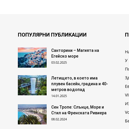
ПОПУЛЯРНИ ПУБЛИКАЦИИ
П
Санторини – Магията на
Н
Егейско море
У
03.02.2025
П
З
Летището, в което има
плувен басейн, градина и 40-
Е
метров водопад
VI
14.01.2025
И
Сен Тропе: Слънце, Море и
V
Стил на Френската Ривиера
08.02.2024
Б