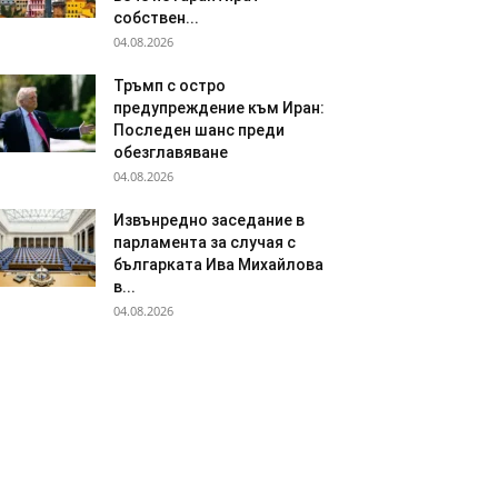
собствен...
04.08.2026
Тръмп с остро
предупреждение към Иран:
Последен шанс преди
обезглавяване
04.08.2026
Извънредно заседание в
парламента за случая с
българката Ива Михайлова
в...
04.08.2026