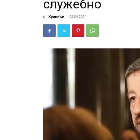
служебно
от
Хроники
-
02.04.2024