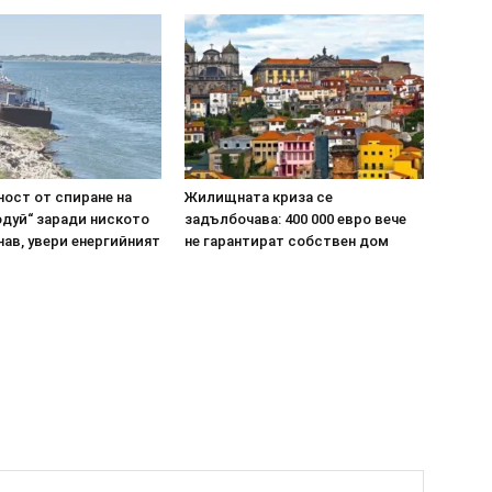
ост от спиране на
Жилищната криза се
одуй“ заради ниското
задълбочава: 400 000 евро вече
нав, увери енергийният
не гарантират собствен дом