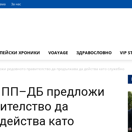
лама
За нас
ОПЕЙСКИ ХРОНИКИ
VOAYAGE
ЗДРАВОСЛОВНО
VIP S
ожи редовното правителство да продължава да действа като служебно
: ПП–ДБ предложи
ителство да
действа като