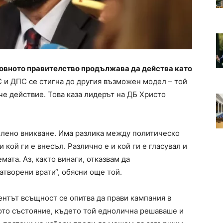
довното правителство продължава да действа като
и ДПС се стигна до другия възможен модел – той
че действие. Това каза лидерът на ДБ Христо
елено вникване. Има разлика между политическо
 кой ги е внесъл. Различно е и кой ги е гласувал и
мата. Аз, както винаги, отказвам да
атворени врати“, обясни още той.
дентът всъщност се опитва да прави кампания в
ото състояние, където той еднолична решаваше и