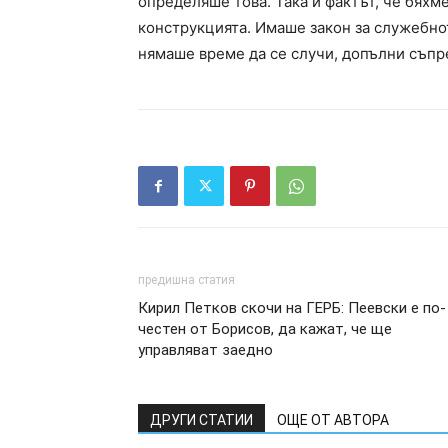
определяше това. Така и фактът, че бях
конструкцията. Имаше закон за служебно
нямаше време да се случи, допълни съп
предишна статия
Кирил Петков скочи на ГЕРБ: Пеевски е по-
честен от Борисов, да кажат, че ще
управляват заедно
ДРУГИ СТАТИИ
ОЩЕ ОТ АВТОРА