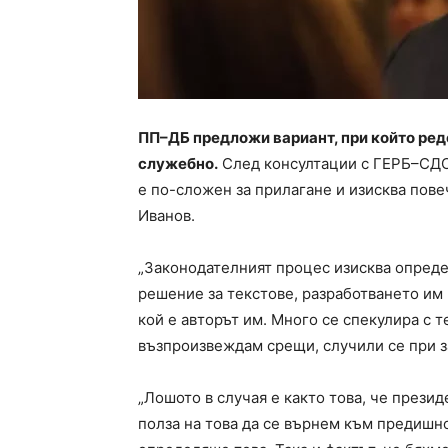
ПП–ДБ предложи вариант, при който ре
служебно.
След консултации с ГЕРБ–СДС 
е по-сложен за прилагане и изисква пове
Иванов.
„Законодателният процес изисква опред
решение за текстове, разработването им и
кой е авторът им. Много се спекулира с те
възпроизвеждам срещи, случили се при з
„Лошото в случая е както това, че прези
полза на това да се върнем към предишн