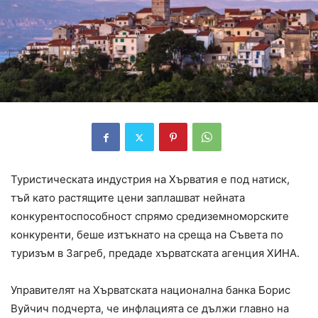
Туристическата индустрия на Хърватия е под натиск,
тъй като растящите цени заплашват нейната
конкурентоспособност спрямо средиземноморските
конкуренти, беше изтъкнато на среща на Съвета по
туризъм в Загреб, предаде хърватската агенция ХИНА.
Управителят на Хърватската национална банка Борис
Вуйчич подчерта, че инфлацията се дължи главно на