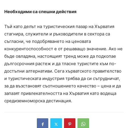
Необходими са спешни действия
Тъй като делът на туристическия пазар на Хърватия
стагнира, служители и ръководители в сектора са
съгласни, че подобряването на ценовата
конкурентоспособност е от решаващо значение. Ако не
бъде овладяна, настоящият тренд може да подкопае
дългосрочния растеж и да тласне туристите към по-
достъпни алтернативи. Сега хърватското правителство
и туристическата индустрия трябва да си сътрудничат,
за да възстановят съотношението качество – цена и да
запазят привлекателността на Хърватия като водеща
средиземноморска дестинация.