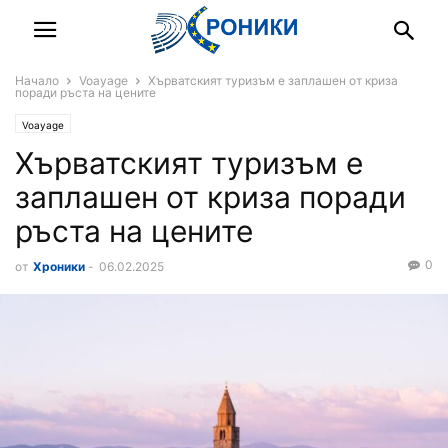
Начало
Voayage
Хърватският туризъм е заплашен от криза
поради ръста на цените
Voayage
Хърватският туризъм е
заплашен от криза поради
ръста на цените
0
от
Хроники
-
06.02.2025