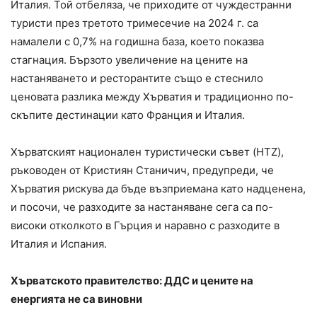
Италия. Той отбеляза, че приходите от чуждестранни
туристи през третото тримесечие на 2024 г. са
намалели с 0,7% на годишна база, което показва
стагнация. Бързото увеличение на цените на
настаняването и ресторантите също е стеснило
ценовата разлика между Хърватия и традиционно по-
скъпите дестинации като Франция и Италия.
Хърватският национален туристически съвет (HTZ),
ръководен от Кристиян Станичич, предупреди, че
Хърватия рискува да бъде възприемана като надценена,
и посочи, че разходите за настаняване сега са по-
високи отколкото в Гърция и наравно с разходите в
Италия и Испания.
Хърватското правителство: ДДС и цените на
енергията не са виновни