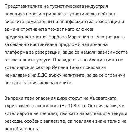
Представителите на туристическата индустрия
посочиха нерегистрираната туристическа дейност,
високите комисионни на платформите за резервации и
административната тежест като ключови
предизвикателства. Барбара Маркович от Асоциацията
за семейно настаняване предложи национална
платформа за резервации, за да се намали зависимостта
от световните услуги. Президентът на Асоциацията на
хотелиерския сектор Йелена Табак призова за
намаляване на ДДС върху напитките, за да се ограничи
по-нататъшния скок на цените.
Въпреки тези опасения директорът на Хърватската
туристическа асоциация (HUT) Велко Остоич заяви, че
хотелиерите не печелят, тъй като нарастващите текущи
разходи, особено заплатите, са повлияли значително на
рентабилността.