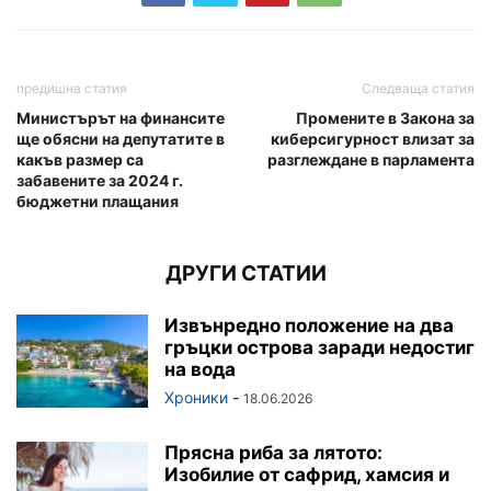
предишна статия
Следваща статия
Министърът на финансите
Промените в Закона за
ще обясни на депутатите в
киберсигурност влизат за
какъв размер са
разглеждане в парламента
забавените за 2024 г.
бюджетни плащания
ДРУГИ СТАТИИ
Извънредно положение на два
гръцки острова заради недостиг
на вода
Хроники
-
18.06.2026
Прясна риба за лятото:
Изобилие от сафрид, хамсия и