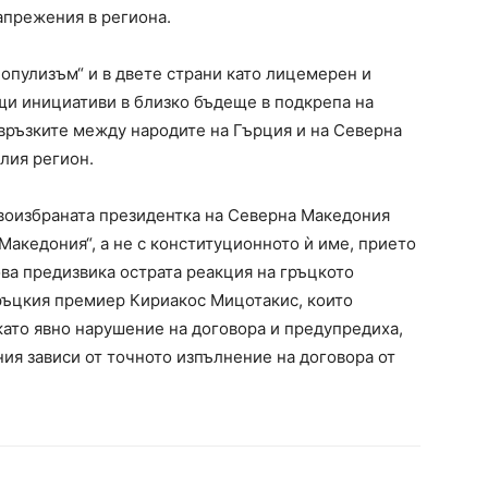
апрежения в региона.
опулизъм“ и в двете страни като лицемерен и
бщи инициативи в близко бъдеще в подкрепа на
 връзките между народите на Гърция и на Северна
лия регион.
воизбраната президентка на Северна Македония
Македония“, а не с конституционното ѝ име, прието
ва предизвика острата реакция на гръцкото
ръцкия премиер Кириакос Мицотакис, които
ато явно нарушение на договора и предупредиха,
ия зависи от точното изпълнение на договора от