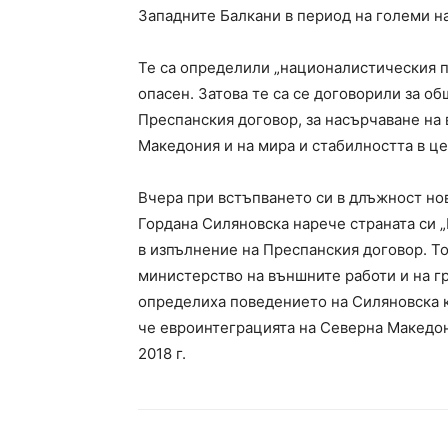
Западните Балкани в период на големи н
Те са определили „националистическия п
опасен. Затова те са се договорили за о
Преспанския договор, за насърчаване на
Македония и на мира и стабилността в це
Вчера при встъпването си в длъжност но
Гордана Силяновска нарече страната си „
в изпълнение на Преспанския договор. То
министерство на външните работи и на г
определиха поведението на Силяновска к
че евроинтеграцията на Северна Македон
2018 г.