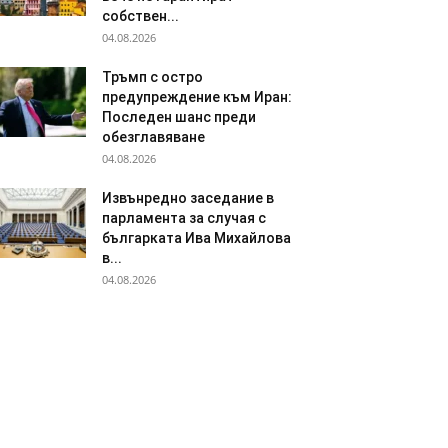
собствен...
04.08.2026
Тръмп с остро
предупреждение към Иран:
Последен шанс преди
обезглавяване
04.08.2026
Извънредно заседание в
парламента за случая с
българката Ива Михайлова
в...
04.08.2026