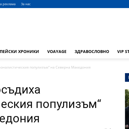
а реклама
За нас
ОПЕЙСКИ ХРОНИКИ
VOAYAGE
ЗДРАВОСЛОВНО
VIP S
ионалистическия популизъм“ на Северна Македония
осъдиха
еския популизъм“
кедония