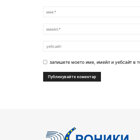
запишете моето име, имейл и уебсайт в т