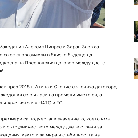
Македония Алексис Ципрас и Зоран Заев са
о са се споразумели в близко бъдеще да
одкрепа на Преспанския договор между двете
ай.
ев през 2018 г. Атина и Скопие сключиха договора,
акедония се съгласи да промени името си, а
д членството ѝ в НАТО и ЕС.
 премиери са подчертали значението, което има
р и сътрудничеството между двете страни за
едония, както и за мира и стабилността на