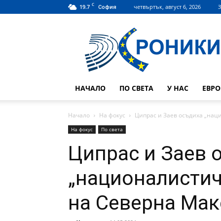
C
19.7
четвъртък, август 6, 2026
З
София
Hroniki.bg
НАЧАЛО
ПО СВЕТА
У НАС
ЕВР
Начало
На фокус
Ципрас и Заев осъдиха „нац
На фокус
По света
Ципрас и Заев 
„националистич
на Северна Ма