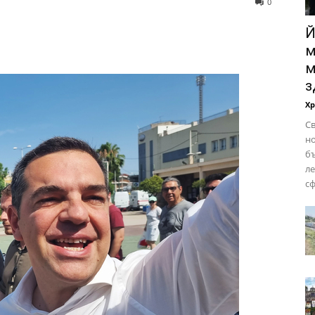
0
Й
м
м
з
Х
Св
но
бъ
ле
сф