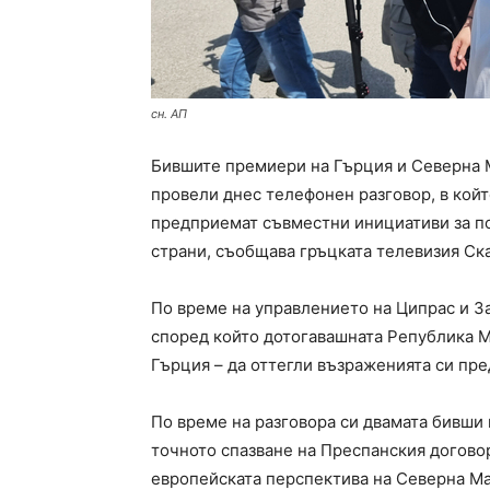
сн. АП
Бившите премиери на Гърция и Северна 
провели днес телефонен разговор, в койт
предприемат съвместни инициативи за п
страни, съобщава гръцката телевизия Ск
По време на управлението на Ципрас и За
според който дотогавашната Република М
Гърция – да оттегли възраженията си пре
По време на разговора си двамата бивши
точното спазване на Преспанския догово
европейската перспектива на Северна Мак