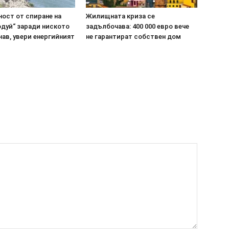
ост от спиране на
Жилищната криза се
одуй“ заради ниското
задълбочава: 400 000 евро вече
нав, увери енергийният
не гарантират собствен дом