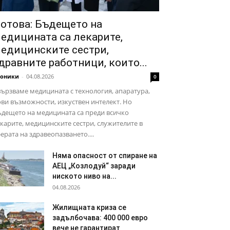
отова: Бъдещето на
едицината са лекарите,
едицинските сестри,
дравните работници, които...
роники
-
04.08.2026
0
ързваме медицината с технология, апаратура,
ви възможности, изкуствен интелект. Но
дещето на медицината са преди всичко
карите, медицинските сестри, служителите в
ерата на здравеопазването....
Няма опасност от спиране на
АЕЦ „Козлодуй“ заради
ниското ниво на...
04.08.2026
Жилищната криза се
задълбочава: 400 000 евро
вече не гарантират