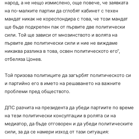
народ, а не нещо измислено, още повече, че заявката
на по-малките партии да сглобят кабинет с техен
мандат никак не кореспондира с това, че този мандат
ще бъде подкрепен пак от първите две политически
сили. Той ще зависи от мнозинството и волята на
първите две политически сили и ние не виждаме
никаква разлика в това, освен политическото его“,
отбеляза Цонев.
Той призова политиците да загърбят политическото си
и партийно его в името на решаването на важните
проблеми пред обществото.
ДПС разчита на президента да убеди партиите по време
на тези политически консултации в ролята си на
медиатор, да бъде отговорен и да убеди политическите
сили, за да се намери изход от тази ситуация: