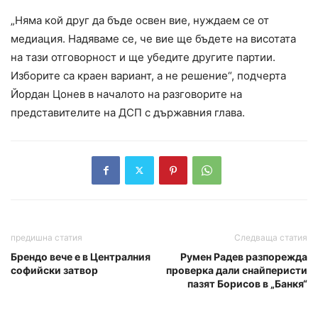
„Няма кой друг да бъде освен вие, нуждаем се от
медиация. Надяваме се, че вие ще бъдете на висотата
на тази отговорност и ще убедите другите партии.
Изборите са краен вариант, а не решение“, подчерта
Йордан Цонев в началото на разговорите на
представителите на ДСП с държавния глава.
предишна статия
Следваща статия
Брендо вече е в Централния
Румен Радев разпорежда
софийски затвор
проверка дали снайперисти
пазят Борисов в „Банкя“