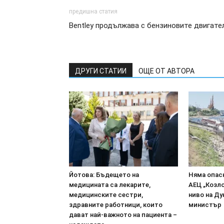
предишна статия
Bentley продължава с бензиновите двигате
ДРУГИ СТАТИИ
ОЩЕ ОТ АВТОРА
Йотова: Бъдещето на
Няма опасн
медицината са лекарите,
АЕЦ „Козл
медицинските сестри,
ниво на Ду
здравните работници, които
министър
дават най-важното на пациента –