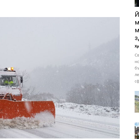
Й
м
м
з
Х
Св
но
бъ
ле
сф