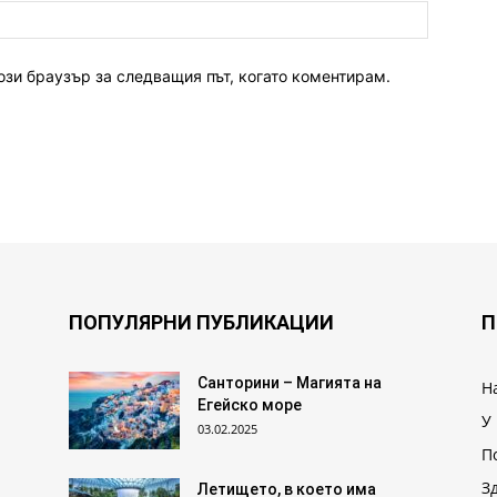
ози браузър за следващия път, когато коментирам.
ПОПУЛЯРНИ ПУБЛИКАЦИИ
П
Санторини – Магията на
Н
Егейско море
У
03.02.2025
П
З
Летището, в което има