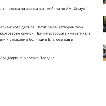
ете посоки на всички автомобили по АМ „Хемус“
есненското дефиле. Пътят беше затворен тази
ежкотоварен камион. При катастрофата има загинала
ени и откарани в болници в Благоевград и
 АМ „Марица“ в посока Пловдив.