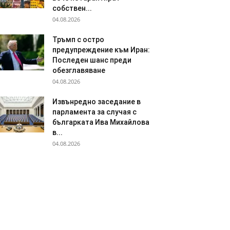
собствен...
04.08.2026
Тръмп с остро
предупреждение към Иран:
Последен шанс преди
обезглавяване
04.08.2026
Извънредно заседание в
парламента за случая с
българката Ива Михайлова
в...
04.08.2026