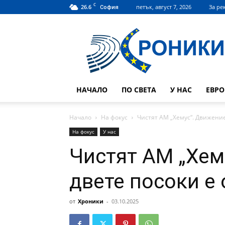
C
26.6
петък, август 7, 2026
За ре
София
Hroniki.bg
НАЧАЛО
ПО СВЕТА
У НАС
ЕВР
Начало
На фокус
Чистят АМ „Хемус“. Движение
На фокус
У нас
Чистят АМ „Хем
двете посоки е
от
Хроники
-
03.10.2025