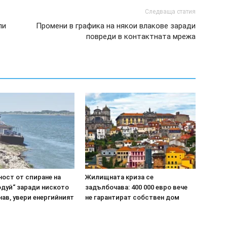
Следваща статия
ли
Промени в графика на някои влакове заради
повреди в контактната мрежа
ост от спиране на
Жилищната криза се
одуй“ заради ниското
задълбочава: 400 000 евро вече
нав, увери енергийният
не гарантират собствен дом