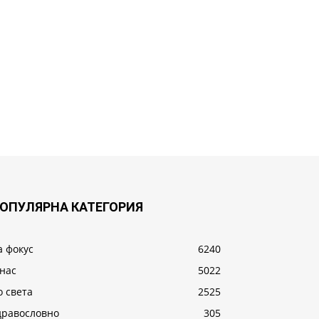
ОПУЛЯРНА КАТЕГОРИЯ
а фокус
6240
 нас
5022
о света
2525
дравословно
305