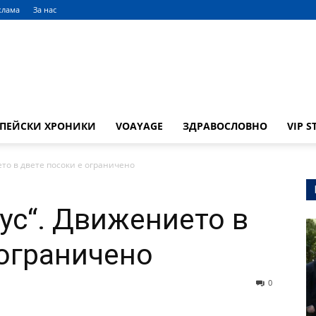
клама
За нас
ОПЕЙСКИ ХРОНИКИ
VOAYAGE
ЗДРАВОСЛОВНО
VIP S
то в двете посоки е ограничено
ус“. Движението в
 ограничено
0