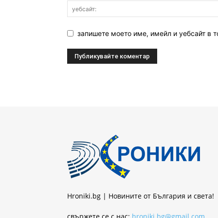
запишете моето име, имейл и уебсайт в т
Hroniki.bg | Новините от България и света!
свържете се с нас:
hroniki.bg@gmail.com