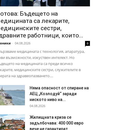
отова: Бъдещето на
едицината са лекарите,
едицинските сестри,
дравните работници, които...
роники
-
04.08.2026
0
ързваме медицината с технология, апаратура,
ви възможности, изкуствен интелект. Но
дещето на медицината са преди всичко
карите, медицинските сестри, служителите в
ерата на здравеопазването....
Няма опасност от спиране на
АЕЦ „Козлодуй“ заради
ниското ниво на...
04.08.2026
Жилищната криза се
задълбочава: 400 000 евро
вече не гарантират