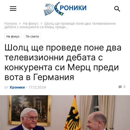
Начало
На фокус
Шолц ще проведе поне два телевизионни
дебата с конкурента си Мерц преди...
На фокус
По света
Шолц ще проведе поне два
телевизионни дебата с
конкурента си Мерц преди
вота в Германия
0
от
Хроники
-
17.12.2024