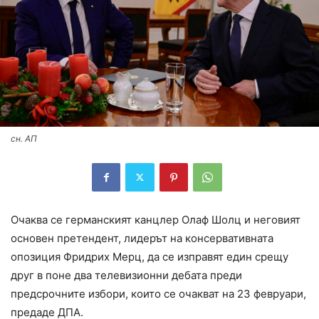
сн. АП
Очаква се германският канцлер Олаф Шолц и неговият
основен претендент, лидерът на консервативната
опозиция Фридрих Мерц, да се изправят един срещу
друг в поне два телевизионни дебата преди
предсрочните избори, които се очакват на 23 февруари,
предаде ДПА.