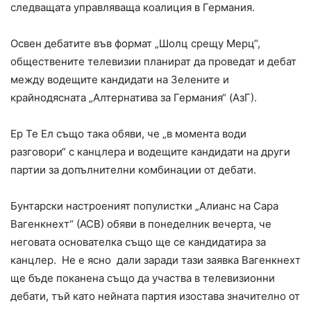
следващата управляваща коалиция в Германия.
Освен дебатите във формат „Шолц срещу Мерц“,
обществените телевизии планират да проведат и дебат
между водещите кандидати на Зелените и
крайнодясната „Алтернатива за Германия“ (AзГ).
Ер Те Ел също така обяви, че „в момента води
разговори“ с канцлера и водещите кандидати на други
партии за допълнителни комбинации от дебати.
Бунтарски настроеният популистки „Алианс на Сара
Вагенкнехт“ (АСВ) обяви в понеделник вечерта, че
неговата основателка също ще се кандидатира за
канцлер. Не е ясно дали заради тази заявка Вагенкнехт
ще бъде поканена също да участва в телевизионни
дебати, тъй като нейната партия изостава значително от