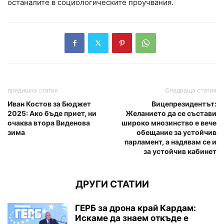
останалите в социологическите проучвания.
предишна статия
Следваща статия
Иван Костов за Бюджет
Вицепрезидентът:
2025: Ако бъде приет, ни
Желанието да се състави
очаква втора Виденова
широко мнозинство е вече
зима
обещание за устойчив
парламент, а надявам се и
за устойчив кабинет
ДРУГИ СТАТИИ
ГЕРБ за дрона край Кардам:
Искаме да знаем откъде е