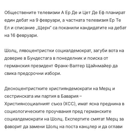
Обществените телевизии А Ер Де и Цет Де Еф планират
един дебат на 9 февруари, а частната телевизия Ер Те
Ел и списание „Щерн“ са поканили кандидатите на дебат
на 16 февруари.
Шолц, лявоцентристки социалдемократ, загуби вота на
доверие в Бундестага в понеделник и поиска от
германския президент Франк-Валтер Щайнмайер да
свика предсрочни избори.
Десноцентристките християндемократи на Мерц и
сестринската им партия в Бавария –
Християнсоциалният съюз (ХСС), имат ясна преднина в
социологическите проучвания пред германските
социалдемократи на Шолц. Експертите смятат Мерц за
фаворит да замени Шолц на поста канцлер и да оглави