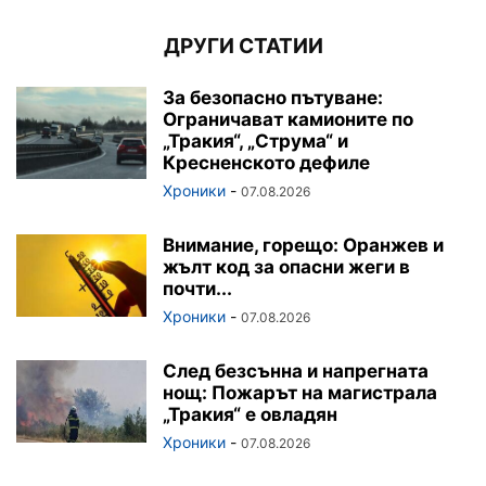
ДРУГИ СТАТИИ
За безопасно пътуване:
Ограничават камионите по
„Тракия“, „Струма“ и
Кресненското дефиле
Хроники
-
07.08.2026
Внимание, горещо: Оранжев и
жълт код за опасни жеги в
почти...
Хроники
-
07.08.2026
След безсънна и напрегната
нощ: Пожарът на магистрала
„Тракия“ е овладян
Хроники
-
07.08.2026