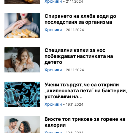
Хроники
-
21.11.2024
Спирането на хляба води до
последствия за организма
Хроники
-
20.11.2024
Специални капки за нос
побеждават настинката на
детето
Хроники
-
20.11.2024
Учени твърдят, че са открили
„ахилесовата пета“ на бактерии,
устойчиви на...
Хроники
-
19.11.2024
Вижте топ трикове за горене на
калории
Хроники
-
19.11.2024