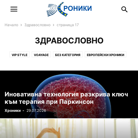
Начало
Здравословно
страница 17
ЗДРАВОСЛОВНО
VIP STYLE
VOAYAGE
БЕЗ КАТЕГОРИЯ
ЕВРОПЕЙСКИ ХРОНИКИ
ЗДРАВОСЛОВНО
ИЗБОРИ
НА ФОКУС
ПО СВЕТА
У НАС
Иновативна технология разкрива ключ
към терапия при Паркинсон
Хроники
-
29.07.2026