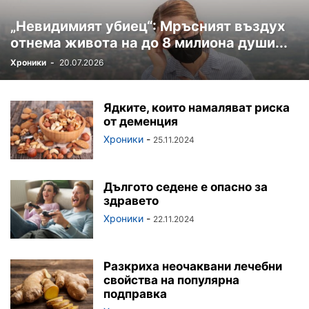
„Невидимият убиец“: Мръсният въздух
отнема живота на до 8 милиона души...
Хроники
-
20.07.2026
Ядките, които намаляват риска
от деменция
Хроники
-
25.11.2024
Дългото седене е опасно за
здравето
Хроники
-
22.11.2024
Разкриха неочаквани лечебни
свойства на популярна
подправка