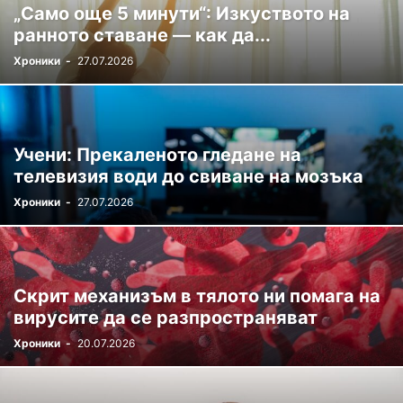
„Само още 5 минути“: Изкуството на
ранното ставане — как да...
Хроники
-
27.07.2026
Учени: Прекаленото гледане на
телевизия води до свиване на мозъка
Хроники
-
27.07.2026
Скрит механизъм в тялото ни помага на
вирусите да се разпространяват
Хроники
-
20.07.2026