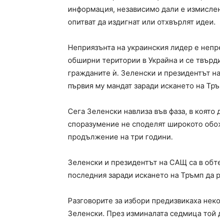
информация, независимо дали е измислен
опитват да издигнат или отхвърлят идеи.
Неприязънта на украинския лидер е непр
обширни територии в Украйна и се твърд
гражданите ѝ. Зеленски и президентът н
първия му мандат заради искането на Тр
Сега Зеленски навлиза във фаза, в която
споразумение не споделят широкото обож
продължение на три години.
Зеленски и президентът на САЩ са в обт
последния заради искането на Тръмп да 
Разговорите за избори предизвикаха нек
Зеленски. През изминалата седмица той 