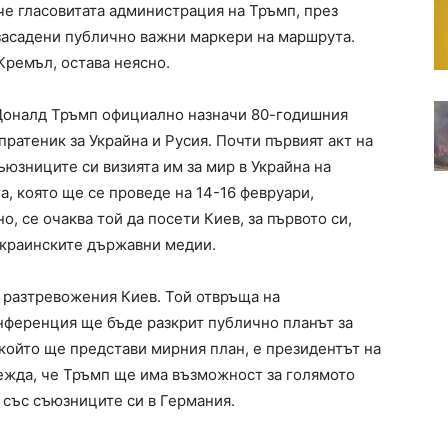
аче гласовитата администрация на Тръмп, през
засадени публично важни маркери на маршрута.
Кремъл, остава неясно.
Доналд Тръмп официално назначи 80-годишния
пратеник за Украйна и Русия. Почти първият акт на
ъюзниците си визията им за мир в Украйна на
, която ще се проведе на 14-16 февруари,
о, се очаква той да посети Киев, за първото си,
украинските държавни медии.
т разтревожения Киев. Той отвръща на
нференция ще бъде разкрит публично планът за
 който ще представи мирния план, е президентът на
лежда, че Тръмп ще има възможност за голямото
а със съюзниците си в Германия.