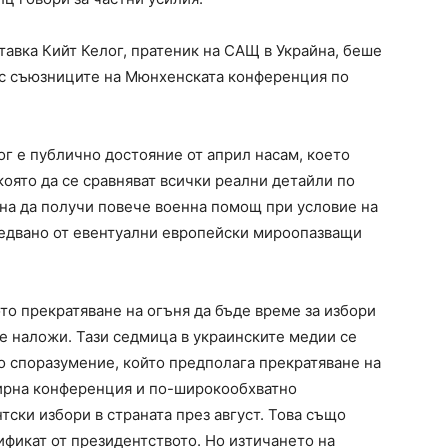
тавка Кийт Келог, пратеник на САЩ в Украйна, беше
със съюзниците на Мюнхенската конференция по
ог е публично достояние от април насам, което
която да се сравняват всички реални детайли по
йна да получи повече военна помощ при условие на
ледвано от евентуални европейски мироопазващи
о прекратяване на огъня да бъде време за избори
се наложи. Тази седмица в украинските медии се
о споразумение, който предполага прекратяване на
мирна конференция и по-широкообхватно
тски избори в страната през август. Това също
фикат от президентството. Но изтичането на