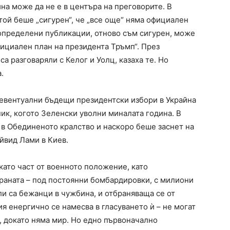
на може да не е в центъра на преговорите. В
ой беше „сигурен“, че „все още“ няма официален
в определени публикации, отново съм сигурен, може
официален план на президента Тръмп“. През
а разговаряли с Келог и Уолц, казаха те. Но
.
евентуални бъдещи президентски избори в Украйна
ик, когото Зеленски уволни миналата година. В
в Обединеното кралство и наскоро беше заснет на
йвид Лами в Киев.
 като част от военното положение, като
страната – под постоянни бомбардировки, с милиони
и са бежанци в чужбина, и отбраняваща се от
ия енергично се намесва в гласуването ѝ – не могат
, докато няма мир. Но едно първоначално