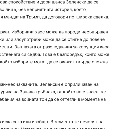
това спокойствие и дори шанса Зеленски да се
во лице, без неприятната история, която
ия мандат на Тръмп, да договори по-широка сделка.
ъркат. Изборният хаос може да породи несъвършен
аки или злоупотреби може да се стигне до повече
съци. Заплахата от разследвания за корупция кара
бствената си съдба. Това е безпорядък, който може
и който изборите могат да се окажат твърде сложна
 най-неочакваните. Зеленски е оприличаван на
рява на Запада гръбнака, от който не е знаел, че
ебания на войната той да се оттегли в момента на
 иска сега или изобщо. В момента те печелят на