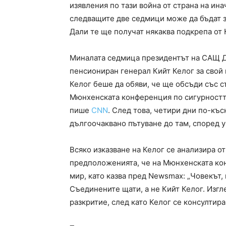
изявления по тази война от страна на ин
следващите две седмици може да бъдат 
Дали те ще получат някаква подкрепа от 
Миналата седмица президентът на САЩ 
пенсиониран генерал Кийт Келог за свой 
Келог беше да обяви, че ще обсъди със с
Мюнхенската конференция по сигурността
пише
CNN
. След това, четири дни по-късн
дългоочаквано пътуване до там, според 
Всяко изказване на Келог се анализира о
предположенията, че на Мюнхенската ко
мир, като казва пред Newsmax: „Човекът,
Съединените щати, а не Кийт Келог. Изг
разкритие, след като Келог се консултир