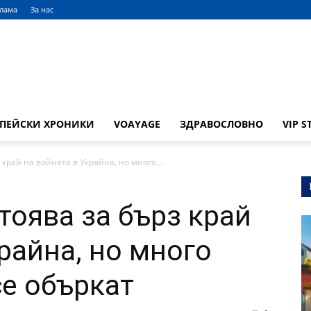
клама
За нас
ОПЕЙСКИ ХРОНИКИ
VOAYAGE
ЗДРАВОСЛОВНО
VIP S
край на войната в Украйна, но много...
тоява за бърз край
райна, но много
се объркат