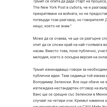
Тръмп се опита да даде старт на процеса,
The New York Post в събота, че е разгова
прекратяване на войната, но не предоста
потвърди този разговор, но говорителят
нещо, което не знам.“
Може да се очаква, че ще се разгърне сл
опит да се сложи край на най-голямата в
насам. Вместо това, поне публично, участ
мелодия, което е оскъдна версия на онла
Тръмп изненадващо говори за необходимо
публични идеи. Тази седмица той изказа 
Володимир Зеленски. Все още обаче не е
изглеждаха нестандартен отговор на въ
Ванс ще се срещне със Зеленски в Мюнх
случват на четири очи. Кремъл намекна з
националната сигурност на САЩ Майк Уол