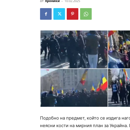
от
Хроники
-
10.02.2025
Подобно на предмет, който се издига наго
неясни кости на мирния план за Украйна