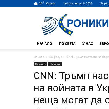
C
24
събота, август 8, 2026
За ре
София
Hroniki.bg
НАЧАЛО
ПО СВЕТА
У НАС
ЕВР
Начало
На фокус
CNN: Тръмп настоява за бърз 
На фокус
По света
CNN: Тръмп нас
на войната в Ук
неща могат да 