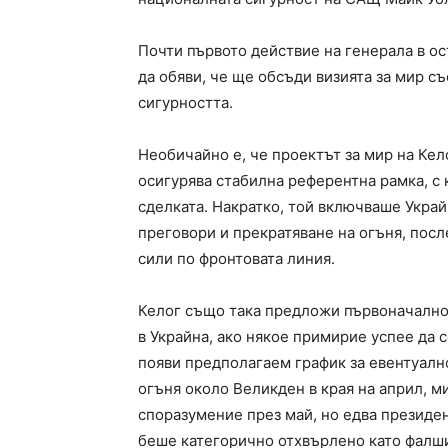
Почти първото действие на генерала в ос
да обяви, че ще обсъди визията за мир 
сигурността.
Необичайно е, че проектът за мир на Кел
осигурява стабилна референтна рамка, с 
сделката. Накратко, той включваше Укра
преговори и прекратяване на огъня, пос
сили по фронтовата линия.
Келог също така предложи първоначалнот
в Украйна, ако някое примирие успее да 
появи предполагаем график за евентуалн
огъня около Великден в края на април, 
споразумение през май, но едва президен
беше категорично отхвърлено като фалши