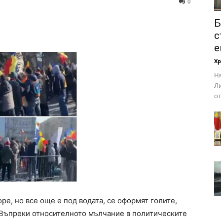
0
Б
с
е
Х
Ня
Ли
от
ре, но все още е под водата, се оформят голите,
. Въпреки относителното мълчание в политическите