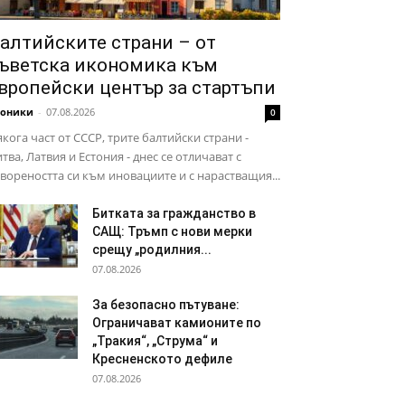
алтийските страни – от
ъветска икономика към
вропейски център за стартъпи
роники
-
07.08.2026
0
кога част от СССР, трите балтийски страни -
тва, Латвия и Естония - днес се отличават с
вореността си към иновациите и с нарастващия...
Битката за гражданство в
САЩ: Тръмп с нови мерки
срещу „родилния...
07.08.2026
За безопасно пътуване:
Ограничават камионите по
„Тракия“, „Струма“ и
Кресненското дефиле
07.08.2026