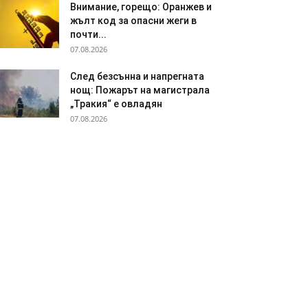
Внимание, горещо: Оранжев и
жълт код за опасни жеги в
почти...
07.08.2026
След безсънна и напрегната
нощ: Пожарът на магистрала
„Тракия“ е овладян
07.08.2026