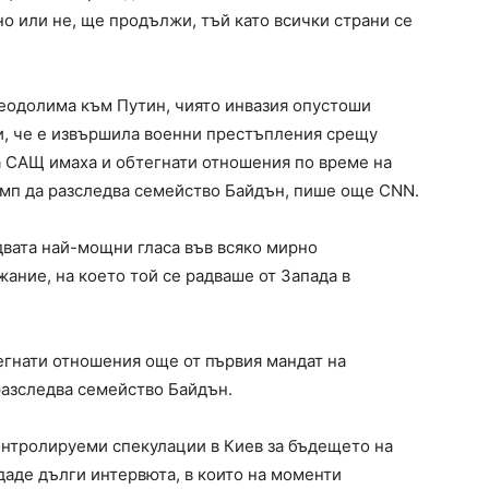
о или не, ще продължи, тъй като всички страни се
еодолима към Путин, чиято инвазия опустоши
и, че е извършила военни престъпления срещу
а САЩ имаха и обтегнати отношения по време на
ъмп да разследва семейство Байдън, пише още CNN.
 двата най-мощни гласа във всяко мирно
ание, на което той се радваше от Запада в
егнати отношения още от първия мандат на
разследва семейство Байдън.
онтролируеми спекулации в Киев за бъдещето на
даде дълги интервюта, в които на моменти