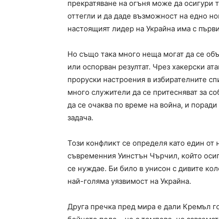
прекратяване на огъня може да осигури 
оттегли и да даде възможност на едно но
настоящият лидер на Украйна има с първ
Но също така много неща могат да се об
или оспорван резултат. Чрез хакерски ат
проруски настроения в избирателните спи
много служители да се притесняват за со
да се очаква по време на война, и порад
задача.
Този конфликт се определя като един от
съвременния Уинстън Чърчил, който осигу
се нуждае. Би било в унисон с дивите кол
най-голяма уязвимост на Украйна.
Друга пречка пред мира е дали Кремъл го