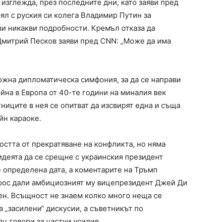
 изглежда, през последните дни, като заяви пред
рял с руския си колега Владимир Путин за
ви никакви подробности. Кремъл отказа да
 Дмитрий Песков заяви пред CNN: „Може да има
ожна дипломатическа симфония, за да се направи
ойна в Европа от 40-те години на миналия век
ниците в нея се опитват да изсвирят една и съща
йн караоке.
стта от прекратяване на конфликта, но няма
идеята да се срещне с украинския президент
 определена дата, а коментарите на Тръмп
прос дали амбициозният му вицепрезидент Джей Ди
ен. Всъщност не знаем колко много неща се
а „засилени“ дискусии, а съветникът по
ц говори за частни усилия.