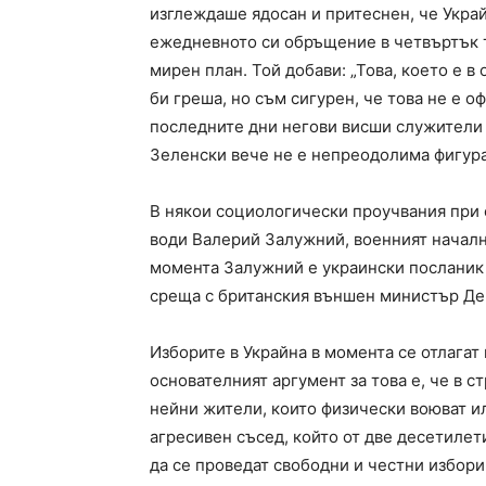
изглеждаше ядосан и притеснен, че Украй
ежедневното си обръщение в четвъртък т
мирен план. Той добави: „Това, което е 
би греша, но съм сигурен, че това не е 
последните дни негови висши служители с
Зеленски вече не е непреодолима фигура
В някои социологически проучвания при 
води Валерий Залужний, военният началн
момента Залужний е украински посланик 
среща с британския външен министър Де
Изборите в Украйна в момента се отлагат
основателният аргумент за това е, че в 
нейни жители, които физически воюват ил
агресивен съсед, който от две десетилет
да се проведат свободни и честни избори