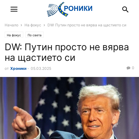
Начало
На фокус
DW: Путин просто не вярва на щастието си
На фокус
По света
DW: Путин просто не вярва
на щастието си
0
от
Хроники
-
05.03.2025