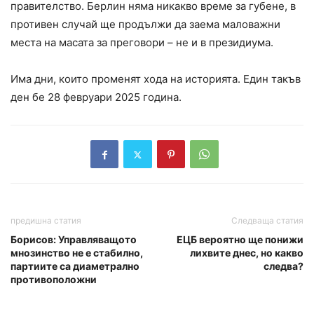
правителство. Берлин няма никакво време за губене, в
противен случай ще продължи да заема маловажни
места на масата за преговори – не и в президиума.
Има дни, които променят хода на историята. Един такъв
ден бе 28 февруари 2025 година.
предишна статия
Следваща статия
Борисов: Управляващото
ЕЦБ вероятно ще понижи
мнозинство не е стабилно,
лихвите днес, но какво
партиите са диаметрално
следва?
противоположни