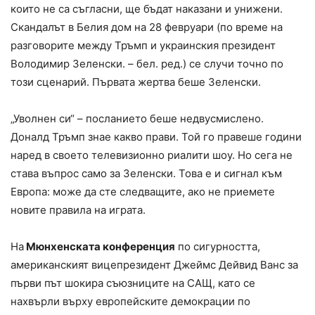
които не са съгласни, ще бъдат наказани и унижени.
Скандалът в Белия дом на 28 февруари (по време на
разговорите между Тръмп и украинския президент
Володимир Зеленски. – бел. ред.) се случи точно по
този сценарий. Първата жертва беше Зеленски.
„Уволнен си“ – посланието беше недвусмислено.
Доналд Тръмп знае какво прави. Той го правеше години
наред в своето телевизионно риалити шоу. Но сега не
става въпрос само за Зеленски. Това е и сигнал към
Европа: може да сте следващите, ако не приемете
новите правила на играта.
На
Мюнхенската конференция
по сигурността,
американският вицепрезидент Джеймс Дейвид Ванс за
първи път шокира съюзниците на САЩ, като се
нахвърли върху европейските демокрации по