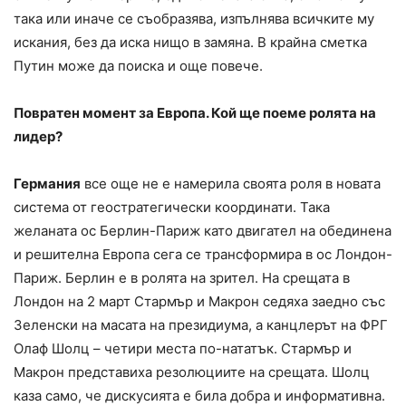
така или иначе се съобразява, изпълнява всичките му
искания, без да иска нищо в замяна. В крайна сметка
Путин може да поиска и още повече.
Повратен момент за Европа. Кой ще поеме ролята на
лидер?
Германия
все още не е намерила своята роля в новата
система от геостратегически координати. Така
желаната ос Берлин-Париж като двигател на обединена
и решителна Европа сега се трансформира в ос Лондон-
Париж. Берлин е в ролята на зрител. На срещата в
Лондон на 2 март Стармър и Макрон седяха заедно със
Зеленски на масата на президиума, а канцлерът на ФРГ
Олаф Шолц – четири места по-нататък. Стармър и
Макрон представиха резолюциите на срещата. Шолц
каза само, че дискусията е била добра и информативна.