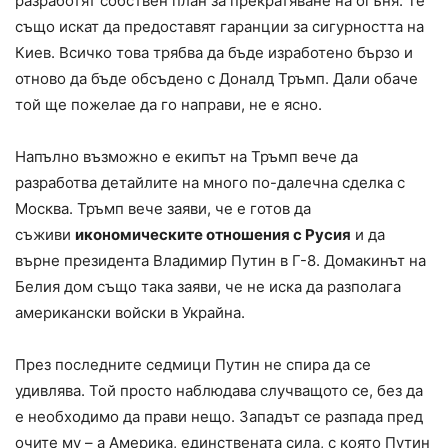
разработят собствен план за прекратяване на огъня. Те
също искат да предоставят гаранции за сигурността на
Киев. Всичко това трябва да бъде изработено бързо и
отново да бъде обсъдено с Доналд Тръмп. Дали обаче
той ще пожелае да го направи, не е ясно.
Напълно възможно е екипът на Тръмп вече да
разработва детайлите на много по-далечна сделка с
Москва. Тръмп вече заяви, че е готов да
съживи
икономическите отношения с Русия
и да
върне президента Владимир Путин в Г-8. Домакинът на
Белия дом също така заяви, че не иска да разполага
американски войски в Украйна.
През последните седмици Путин не спира да се
удивлява. Той просто наблюдава случващото се, без да
е необходимо да прави нещо. Западът се разпада пред
очите му – а Америка, единствената сила, с която Путин