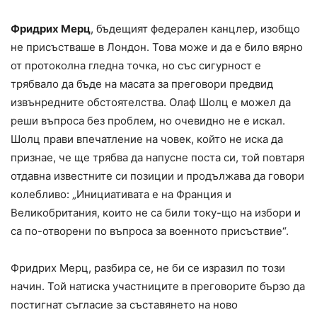
Фридрих Мерц
, бъдещият федерален канцлер, изобщо
не присъстваше в Лондон. Това може и да е било вярно
от протоколна гледна точка, но със сигурност е
трябвало да бъде на масата за преговори предвид
извънредните обстоятелства. Олаф Шолц е можел да
реши въпроса без проблем, но очевидно не е искал.
Шолц прави впечатление на човек, който не иска да
признае, че ще трябва да напусне поста си, той повтаря
отдавна известните си позиции и продължава да говори
колебливо: „Инициативата е на Франция и
Великобритания, които не са били току-що на избори и
са по-отворени по въпроса за военното присъствие“.
Фридрих Мерц, разбира се, не би се изразил по този
начин. Той натиска участниците в преговорите бързо да
постигнат съгласие за съставянето на ново