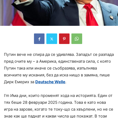
Путин вече не спира да се удивлява. Западът се разпада
пред очите му – а Америка, единствената сила, с която
Путин така или иначе се съобразява, изпълнява
всичките му искания, без да иска нищо в замяна, пише
Дирк Емерих за
Deutsche Welle
.
I’m Има дни, които променят хода на историята. Един от
тях беше 28 февруари 2025 година. Това е като нова
игра на зарове, когато те току-що са хвърлени, но не се
знае как ще паднат и какви числа ще покажат. В този