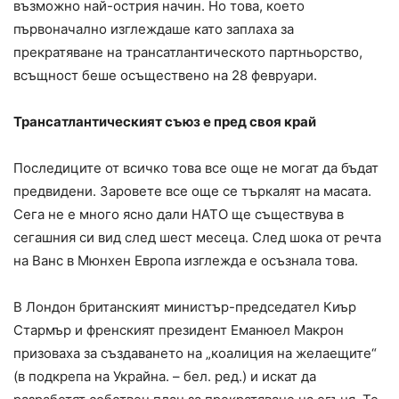
възможно най-острия начин. Но това, което
първоначално изглеждаше като заплаха за
прекратяване на трансатлантическото партньорство,
всъщност беше осъществено на 28 февруари.
Трансатлантическият съюз е пред своя край
Последиците от всичко това все още не могат да бъдат
предвидени. Заровете все още се търкалят на масата.
Сега не е много ясно дали НАТО ще съществува в
сегашния си вид след шест месеца. След шока от речта
на Ванс в Мюнхен Европа изглежда е осъзнала това.
В Лондон британският министър-председател Киър
Стармър и френският президент Еманюел Макрон
призоваха за създаването на „коалиция на желаещите“
(в подкрепа на Украйна. – бел. ред.) и искат да