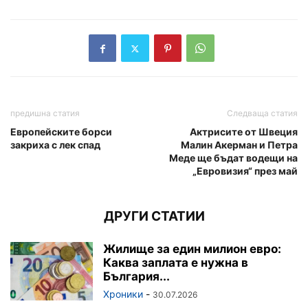
предишна статия
Следваща статия
Европейските борси
Актрисите от Швеция
закриха с лек спад
Малин Акерман и Петра
Меде ще бъдат водещи на
„Евровизия“ през май
ДРУГИ СТАТИИ
Жилище за един милион евро:
Каква заплата е нужна в
България...
Хроники
-
30.07.2026