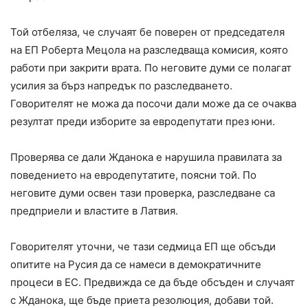
Той отбеляза, че случаят бе поверен от председателя
на ЕП Роберта Мецола на разследваща комисия, която
работи при закрити врата. По неговите думи се полагат
усилия за бърз напредък по разследването.
Говорителят не можа да посочи дали може да се очаква
резултат преди изборите за евродепутати през юни.
Проверява се дали Жданока е нарушила правилата за
поведението на евродепутатите, поясни той. По
неговите думи освен тази проверка, разследване са
предприели и властите в Латвия.
Говорителят уточни, че тази седмица ЕП ще обсъди
опитите на Русия да се намеси в демократичните
процеси в ЕС. Предвижда се да бъде обсъден и случаят
с Жданока, ще бъде приета резолюция, добави той.