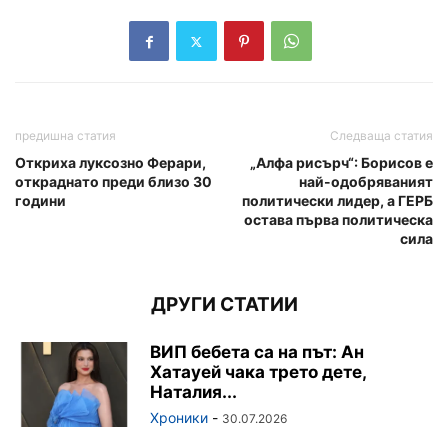
предишна статия
Следваща статия
Откриха луксозно Ферари,
„Алфа рисърч“: Борисов е
откраднато преди близо 30
най-одобряваният
години
политически лидер, а ГЕРБ
остава първа политическа
сила
ДРУГИ СТАТИИ
ВИП бебета са на път: Ан
Хатауей чака трето дете,
Наталия...
Хроники
-
30.07.2026