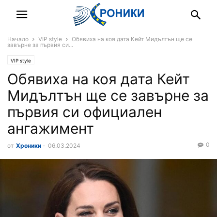
Начало
VIP style
Обявиха на коя дата Кейт Мидълтън ще се
завърне за първия си...
VIP style
Обявиха на коя дата Кейт
Мидълтън ще се завърне за
първия си официален
ангажимент
0
от
Хроники
-
06.03.2024