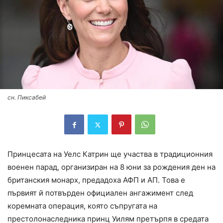
сн. Пиксабей
Принцесата на Уелс Катрин ще участва в традиционния
военен парад, организиран на 8 юни за рождения ден на
британския монарх, предадоха АФП и АП. Това е
първият й потвърден официален ангажимент след
коремната операция, която съпругата на
престолонаследника принц Уилям претърпя в средата