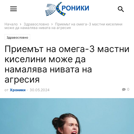
Начало
Здравословно
Приемът на омега-3 мастни киселини
може да намалява нивата на агресия
Здравословно
Приемът на омега-3 мастни
киселини може да
намалява нивата на
агресия
0
от
Хроники
-
30.05.2024