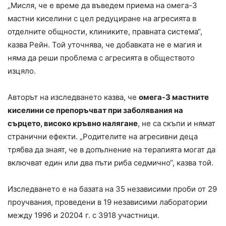
„Мисля, че е време да въведем приема на омега-3
мастни киселини с цел редуциране на агресията в
отделните общности, клиниките, правната система“,
казва Рейн. Той уточнява, че добавката не е магия и
няма да реши проблема с агресията в обществото
изцяло.
Авторът на изследването казва, че
омега-3 мастните
киселини се препоръчват при заболявания на
сърцето, високо кръвно налягане
, не са скъпи и нямат
странични ефекти. „Родителите на агресивни деца
трябва да знаят, че в допълнение на терапията могат да
включват един или два пъти риба седмично“, казва той.
Изследването е на базата на 35 независими проби от 29
проучвания, проведени в 19 независими лаборатории
между 1996 и 20204 г. с 3918 участници.