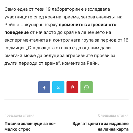
Само една от тези 19 лаборатории е изследвала
участниците след края на приема, затова анализът на
Рейн е фокусиран върху
промените в агресивното
поведение
от началото до края на лечението на
експерименталната и контролната група за период от 16
седмици. „Следващата стъпка е да оценим дали
омега-3 може да редуцира агресивните прояви за
дълги периоди от време“, коментира Рейн.
предишна статия
Следваща статия
Повече зеленчуци за по-
Вдигат цените за издаване
малко стрес
на лична карта