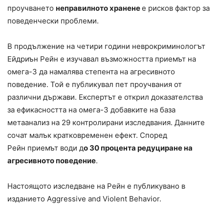
проучването
неправилното хранене
е рисков фактор за
поведенчески проблеми.
В продължение на четири години неврокриминологът
Ейдриън Рейн е изучавал възможността приемът на
омега-3 да намалява степента на агресивното
поведение. Той е публикувал пет проучвания от
различни държави. Експертът е открил доказателства
за ефикасността на омега-3 добавките на база
метаанализ на 29 контролирани изследвания. Данните
сочат малък кратковременен ефект. Според
Рейн приемът води д
о 30 процента редуциране на
агресивното поведение
.
Настоящото изследване на Рейн е публикувано в
изданието Aggressive and Violent Behavior.