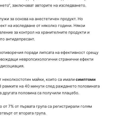
нето“, заключават авторите на изследването.
служи за основа на анестетичен продукт. Но
ект на изследване от няколко години. Някои
вление за контрол на хранителните продукти и
ато антидепресант.
противоречия поради липсата на ефективност срещу
ровождащи невропсихологични странични ефекти
а дисоциация.
т неколкостотин майки, които са имали
симптоми
В рамките на 40 минути след раждането половината
а другата половина са получили плацебо.
 от 7% от първата група са регистрирали голям
етвърт от втората група.