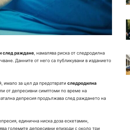
и след раждане
, намалява риска от следродилна
чване. Данните от него са публикувани в изданието
й, имало за цел да предотврати
следродилна
али от депресивни симптоми по време на
енатална депресия продължава след раждането на
епресия, единична ниска доза ескетамин,
ява големите депресивни епизоди с около три