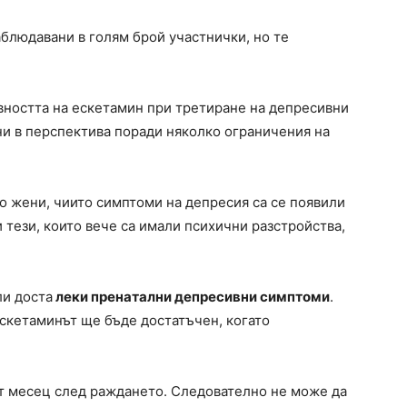
аблюдавани в голям брой участнички, но те
ивността на ескетамин при третиране на депресивни
ни в перспектива поради няколко ограничения на
о жени, чиито симптоми на депресия са се появили
 тези, които вече са имали психични разстройства,
ли доста
леки пренатални депресивни симптоми
.
ескетаминът ще бъде достатъчен, когато
т месец след раждането. Следователно не може да