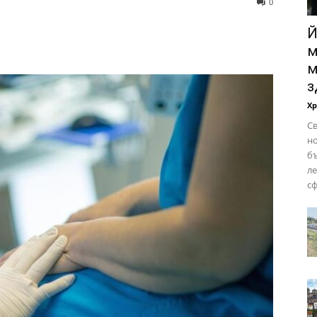
0
Й
м
м
з
Х
Св
но
бъ
ле
сф