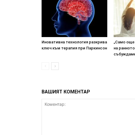
Иновативна технология разкрива
„Само още 
ключ към терапия при Паркинсон
на ранното
събуждаме
ВАШИЯТ КОМЕНТАР