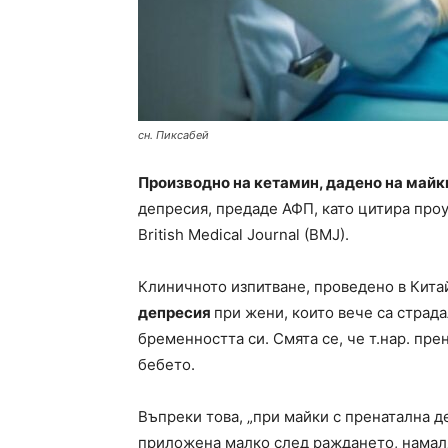
сн. Пиксабей
Производно на кетамин, дадено на майк
депресия, предаде АФП, като цитира проу
British Medical Journal (BMJ).
Клиничното изпитване, проведено в Кита
депресия
при жени, които вече са страд
бременността си. Смята се, че т.нар. пр
бебето.
Въпреки това, „при майки с пренатална д
приложена малко след раждането, намал