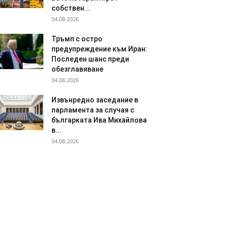
собствен...
04.08.2026
Тръмп с остро
предупреждение към Иран:
Последен шанс преди
обезглавяване
04.08.2026
Извънредно заседание в
парламента за случая с
българката Ива Михайлова
в...
04.08.2026