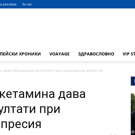
а реклама
За нас
ОПЕЙСКИ ХРОНИКИ
VOAYAGE
ЗДРАВОСЛОВНО
VIP S
а дава обещаващи резултати при следродилна депресия
кетамина дава
ултати при
епресия