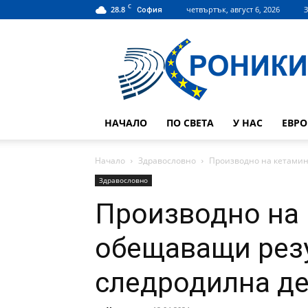
C
28.8
четвъртък, август 6, 2026
З
София
Hroniki.bg
НАЧАЛО
ПО СВЕТА
У НАС
ЕВР
Начало
Здравословно
Производно на кетамин
Здравословно
Производно на 
обещаващи рез
следродилна д