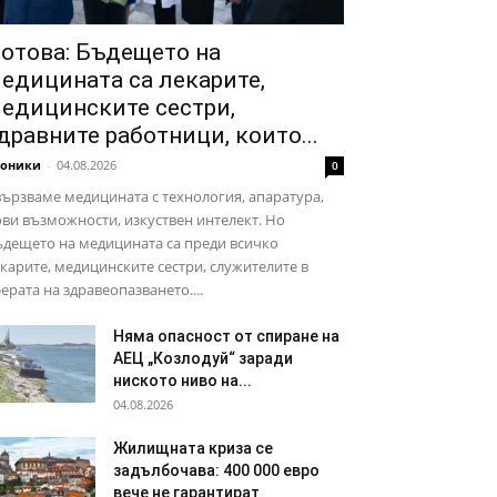
отова: Бъдещето на
едицината са лекарите,
едицинските сестри,
дравните работници, които...
роники
-
04.08.2026
0
ързваме медицината с технология, апаратура,
ви възможности, изкуствен интелект. Но
дещето на медицината са преди всичко
карите, медицинските сестри, служителите в
ерата на здравеопазването....
Няма опасност от спиране на
АЕЦ „Козлодуй“ заради
ниското ниво на...
04.08.2026
Жилищната криза се
задълбочава: 400 000 евро
вече не гарантират