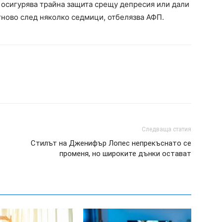
 осигурява трайна защита срещу депресия или дали
тново след няколко седмици, отбелязва АФП.
Следваща статия
Стилът на Дженифър Лопес непрекъснато се
променя, но широките дънки остават