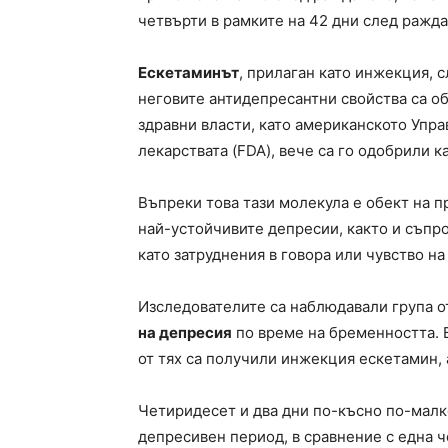
четвърти в рамките на 42 дни след ражда
Ескетаминът
, прилаган като инжекция, 
неговите антидепресантни свойства са об
здравни власти, като американското Упра
лекарствата (FDA), вече са го одобрили к
Въпреки това тази молекула е обект на 
най-устойчивите депресии, както и съп
като затруднения в говора или чувство н
Изследователите са наблюдавали група о
на депресия
по време на бременността. 
от тях са получили инжекция ескетамин, 
Четиридесет и два дни по-късно по-малко
депресивен период, в сравнение с една ч