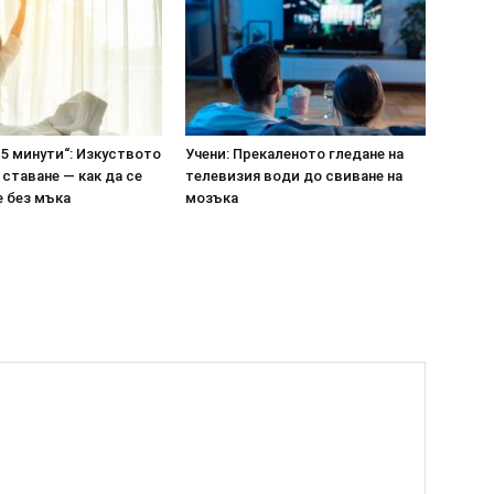
5 минути“: Изкуството
Учени: Прекаленото гледане на
 ставане — как да се
телевизия води до свиване на
 без мъка
мозъка